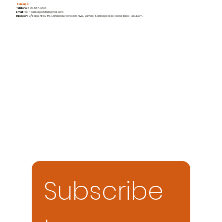
Santiago:
Teléfono:
809-587-3434
Email:
foxinsantiago2015@gmail.com
Dirección:
C/ Felipe Alfau #6, Edificio Mustafa 2do Nivel, Savica, Santiago de los caballeros, Rep. Dom.
Your 14 days trial has expired.
The trial's over, but the show must go on! 🎬 Upgrade now
to keep your web masterpiece in the spotlight.
Subscribe 