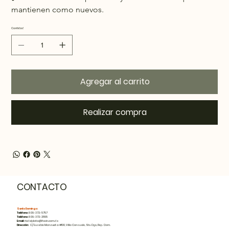
mantienen como nuevos.
Cantidad
Agregar al carrito
Realizar compra
CONTACTO
Santo Domingo:
Teléfono:
809-372-5757
Teléfono:
809-372-2555
Email:
riodelplata@foxin.com.do
Dirección:
C/ Eusebio Manzueta #100, Villa Consuelo, Sto. Dgo, Rep. Dom.