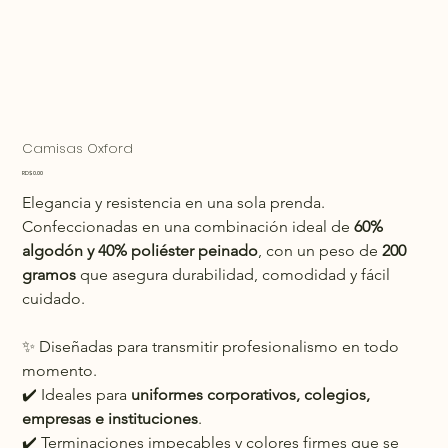
Camisas Oxford
Precio
RD$0.00
Elegancia y resistencia en una sola prenda. 
Confeccionadas en una combinación ideal de 
60% 
algodón y 40% poliéster peinado
, con un peso de 
200 
gramos
 que asegura durabilidad, comodidad y fácil 
cuidado.
✨ Diseñadas para transmitir profesionalismo en todo 
momento.
✔️ Ideales para 
uniformes corporativos, colegios, 
Powered by
empresas e instituciones
.
InnoTech Apps
✔️ Terminaciones impecables y colores firmes que se 