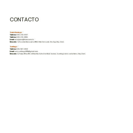
Powered by
InnoTech Apps
CONTACTO
Santo Domingo:
Teléfono:
809-372-5757
Teléfono:
809-372-2555
Email:
riodelplata@foxin.com.do
Dirección:
C/ Eusebio Manzueta #100, Villa Consuelo, Sto. Dgo, Rep. Dom.
Santiago:
Teléfono:
809-587-3434
Email:
foxinsantiago2015@gmail.com
Dirección:
C/ Felipe Alfau #6, Edificio Mustafa 2do Nivel, Savica, Santiago de los caballeros, Rep. Dom.