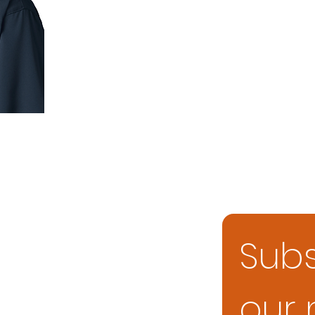
Subs
our 